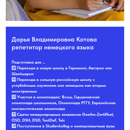
Дарья Владимировна Котова
репетитор немецкого языка
Подготовка для …
1️⃣ Перехода в новую школу в Германии, Австрии или
Швейцарии
2️⃣ Перехода в сильную российскую школу с
углублённым изучением или немецким как вторым
иностранным
3️⃣ Участия в олимпиадах: Всош, Герценовская
олимпиада школьников, Олимпиада РГГУ, Евразийская
лингвистическая олимпиада
4️⃣ Сдачи международных экзаменов Goethe-Zertifikat,
ÖSD, DSH, DSD, TestDaF, Telc
5️⃣ Поступления в Studienkolleg и немецкоязычные вузы